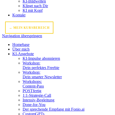
KI-Bildwelten
Klingt nach Dir
KI mit Kopf
Kontakt
→ MEIN KURSBEREICH
Navigation überspringen
Homebase
Über mich
KI-Angebote
KI-Impulse abonnieren
Workshop:
Dein perfektes Freebie
Workshop:
Dein smarter Newsletter
Workshops:
Content-Pass
POSTfertig
1:1-Strategie-Call
Intensiv-Begleitung
Done-for-You
Der sprechende Empfang mit Fonio.ai
CustomGPTs