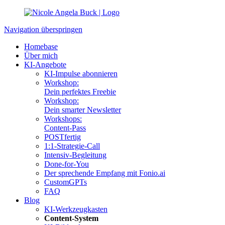
Navigation überspringen
Homebase
Über mich
KI-Angebote
KI-Impulse abonnieren
Workshop:
Dein perfektes Freebie
Workshop:
Dein smarter Newsletter
Workshops:
Content-Pass
POSTfertig
1:1-Strategie-Call
Intensiv-Begleitung
Done-for-You
Der sprechende Empfang mit Fonio.ai
CustomGPTs
FAQ
Blog
KI-Werkzeugkasten
Content-System